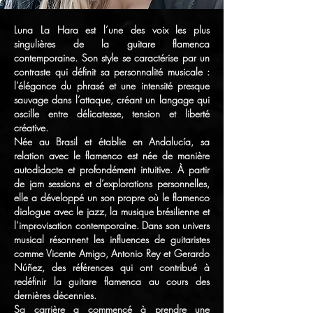
Luna La Hara est l’une des voix les plus
singulières de la guitare flamenca
contemporaine. Son style se caractérise par un
contraste qui définit sa personnalité musicale :
l’élégance du phrasé et une intensité presque
sauvage dans l’attaque, créant un langage qui
oscille entre délicatesse, tension et liberté
créative.
Née au Brasil et établie en Andalucía, sa
relation avec le flamenco est née de manière
autodidacte et profondément intuitive. À partir
de jam sessions et d’explorations personnelles,
elle a développé un son propre où le flamenco
dialogue avec le jazz, la musique brésilienne et
l’improvisation contemporaine. Dans son univers
musical résonnent les influences de guitaristes
comme Vicente Amigo, Antonio Rey et Gerardo
Núñez, des références qui ont contribué à
redéfinir la guitare flamenca au cours des
dernières décennies.
Sa carrière a commencé à prendre une