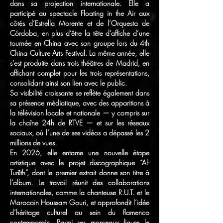
dans sa projection internationale. Elle a
participé au spectacle Floating in the Air aux
côtés d’Estrella Morente et de l’Orquesta de
Córdoba, en plus d’être la tête d’affiche d’une
tournée en China avec son groupe lors du 4th
China Culture Arts Festival. La même année, elle
s’est produite dans trois théâtres de Madrid, en
affichant complet pour les trois représentations,
consolidant ainsi son lien avec le public.
Sa visibilité croissante se reflète également dans
sa présence médiatique, avec des apparitions à
la télévision locale et nationale — y compris sur
la chaîne 24h de RTVE — et sur les réseaux
sociaux, où l’une de ses vidéos a dépassé les 2
millions de vues.
En 2026, elle entame une nouvelle étape
artistique avec le projet discographique “Al-
Turāth”, dont le premier extrait donne son titre à
l’album. Le travail réunit des collaborations
internationales, comme la chanteuse R.U.T. et le
Marocain Houssam Gouri, et approfondit l’idée
d’héritage culturel au sein du flamenco
contemporain. Parmi ses morceaux figure le