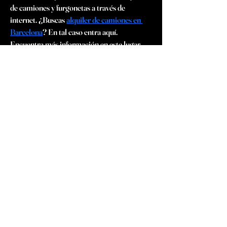
de camiones y furgonetas a través de 
internet. ¿Buscas 
alquiler de camiones en 
Barcelona
? En tal caso entra aquí. 
Encuentra más información en este lugar 
aquí: alquiler furgonetas barcelona. A la 
hora de buscar un buen servicio de alquiler 
de camiones en barcelona te recomendamos 
que optes por una empresa de probada 
experiencia que te ayude a dar con el 
vehículo que mejor te venga. Consulta aquí 
el completísimo catálogo de vehículos de 
todos los tamaños que hay disponibles. 
Nunca había sido tan sencillo alquilar 
vehículos industriales en Barcelona sin 
conductor.
© 2024 Luna La Hara - Guitare flamenco