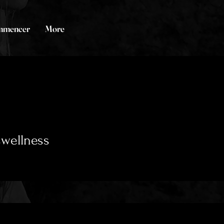
mmencer
More
wellness
0
Suivi