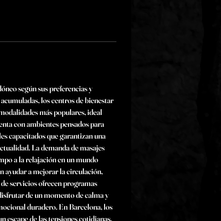
dóneo según sus preferencias y 
s acumuladas, los centros de bienestar 
s modalidades más populares, ideal 
menta con ambientes pensados para 
les capacitados que garantizan una 
 actualidad. La demanda de masajes 
empo a la relajación en un mundo 
n ayudar a mejorar la circulación, 
e de servicios ofrecen programas 
 disfrutar de un momento de calma y 
emocional duradero. En Barcelona, los 
 escape de las tensiones cotidianas. 