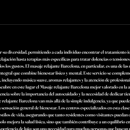
 su diversidad, permitiendo a cada individuo encontrar el tratamiento i
relajación hasta terapias más específicas para tratar dolencias o tensione
os los gustos. El masaje relajante Barcelona, en particular, es una de la
ntegral que combine bienestar físico y mental. Este servicio se comple
d, incluyendo música suave, aromas relajantes y la atención de profesiona
scubre en este lugar el Masaje relajante Barcelona mejor valorado en la
iencia sobre la importancia del autocuidado y la necesidad de dedicar ti
 relajante Barcelona van más allá de la simple indulgencia, ya que puede
a sensación general de bienestar. Los centros especializados en esta clas
estilos de vida, asegurando que tanto residentes como visitantes puedan
olo mejora la salud física, sino que también contribuye a un equilibrio 
eriencia de lujo; son una necesidad para muchas personas que buscan un