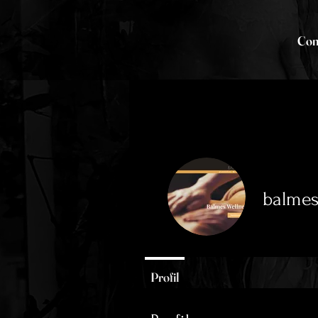
Co
balmes
0
Abonné
Profil