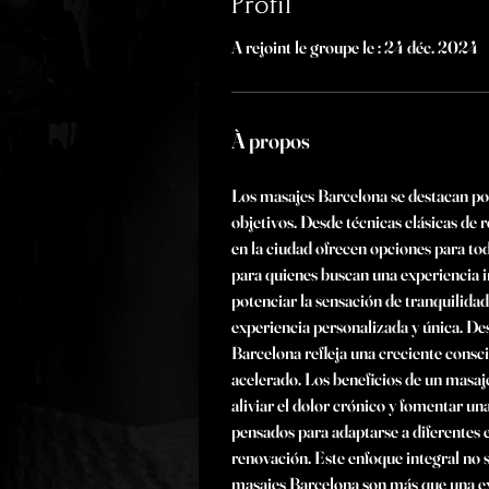
Profil
A rejoint le groupe le : 24 déc. 2024
À propos
Los masajes Barcelona se destacan por
objetivos. Desde técnicas clásicas de 
en la ciudad ofrecen opciones para tod
para quienes buscan una experiencia i
potenciar la sensación de tranquilida
experiencia personalizada y única. De
Barcelona refleja una creciente consc
acelerado. Los beneficios de un masaje
aliviar el dolor crónico y fomentar un
pensados para adaptarse a diferentes 
renovación. Este enfoque integral no s
masajes Barcelona son más que una exp