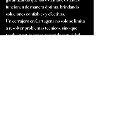
funcionen de manera óptima, brindando 
soluciones confiables y efectivas.
Un cerrajero en Cartagena no solo se limita 
a resolver problemas técnicos, sino que 
también actúa como asesor de seguridad, 
ayudando a los propietarios a implementar 
medidas personalizadas que fortalezcan la 
protección de sus bienes. Este enfoque 
integral asegura que cada cliente reciba un 
servicio adaptado a sus necesidades 
específicas, reforzando la confianza en los 
cerrajeros Cartagena como profesionales 
confiables y dedicados.
En definitiva, los cerrajeros en Cartagena 
son un recurso indispensable para 
garantizar la seguridad de esta histórica 
ciudad. Desde emergencias hasta proyectos 
de mejora en seguridad, estos profesionales 