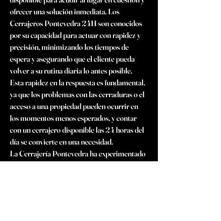
ofrecer una solución inmediata. Los 
Cerrajeros Pontevedra 24H son conocidos 
por su capacidad para actuar con rapidez y 
precisión, minimizando los tiempos de 
espera y asegurando que el cliente pueda 
volver a su rutina diaria lo antes posible. 
Esta rapidez en la respuesta es fundamental, 
ya que los problemas con las cerraduras o el 
acceso a una propiedad pueden ocurrir en 
los momentos menos esperados, y contar 
con un cerrajero disponible las 24 horas del 
día se convierte en una necesidad.
La Cerrajería Pontevedra ha experimentado 
una evolución significativa, adaptándose a 
las nuevas tecnologías y a las crecientes 
demandas en materia de seguridad. Los 
cerrajeros no solo se dedican a los servicios 
tradicionales de apertura de puertas o 