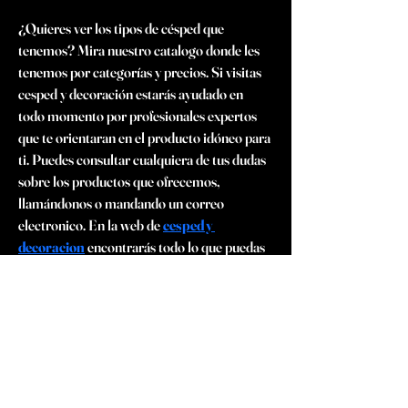
¿Quieres ver los tipos de césped que 
tenemos? Mira nuestro catalogo donde les 
tenemos por categorías y precios. Si visitas 
cesped y decoración estarás ayudado en 
todo momento por profesionales expertos 
que te orientaran en el producto idóneo para 
ti. Puedes consultar cualquiera de tus dudas 
sobre los productos que ofrecemos, 
llamándonos o mandando un correo 
electronico. En la web de 
cesped y 
decoracion
 encontrarás todo lo que puedas 
necesitar. Tenemos una gran variedad de 
cesped artificial, ya sea sintético, de caucho 
de 1º generación o incluso de coco para la 
práctica de futbol. Desde nuestra empresa te 
mandamos a un instalador de cesped 
artificial, para que evalué y certifique que 
todo está correcto.