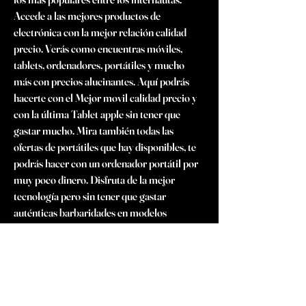
Accede a las mejores productos de 
electrónica con la mejor relación calidad 
precio. Verás como encuentras móviles, 
tablets, ordenadores, portátiles y mucho 
más con precios alucinantes. Aquí podrás 
hacerte con el Mejor movil calidad precio y 
con la última Tablet apple sin tener que 
gastar mucho. Mira también todas las 
ofertas de portátiles que hay disponibles, te 
podrás hacer con un ordenador portátil por 
muy poco dinero. Disfruta de la mejor 
tecnología pero sin tener que gastar 
auténticas barbaridades en modelos 
carísimos. Aquí tienes una tienda de 
productos electrónicos que se preocupa por 
ti y por tu ahorro. En esta tienda online 
tienes muchos moviles iphone a gran precio. 
Un ejemplo: esta ofertas iphone 13 son las 