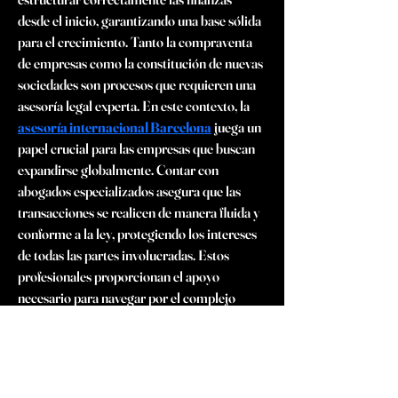
desde el inicio, garantizando una base sólida 
para el crecimiento. Tanto la compraventa 
de empresas como la constitución de nuevas 
sociedades son procesos que requieren una 
asesoría legal experta. En este contexto, la 
asesoría internacional Barcelona
 juega un 
papel crucial para las empresas que buscan 
expandirse globalmente. Contar con 
abogados especializados asegura que las 
transacciones se realicen de manera fluida y 
conforme a la ley, protegiendo los intereses 
de todas las partes involucradas. Estos 
profesionales proporcionan el apoyo 
necesario para navegar por el complejo 
mundo de las transacciones comerciales y el 
establecimiento de nuevas empresas, 
garantizando el éxito y la sostenibilidad a 
largo plazo. La asesoría internacional 