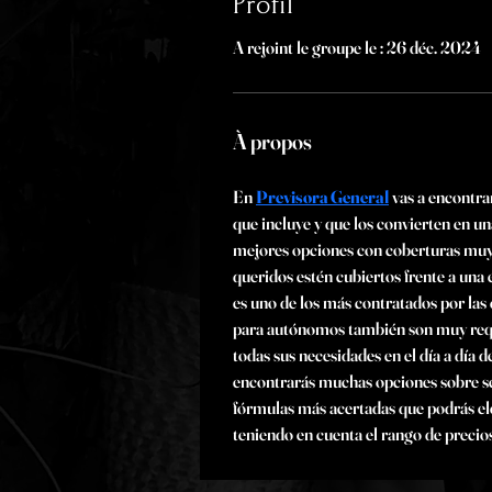
Profil
A rejoint le groupe le : 26 déc. 2024
À propos
En 
Previsora General
 vas a encontr
que incluye y que los convierten en un
mejores opciones con coberturas muy 
queridos estén cubiertos frente a una 
es uno de los más contratados por las
para autónomos también son muy reque
todas sus necesidades en el día a día 
encontrarás muchas opciones sobre seg
fórmulas más acertadas que podrás ele
teniendo en cuenta el rango de precios