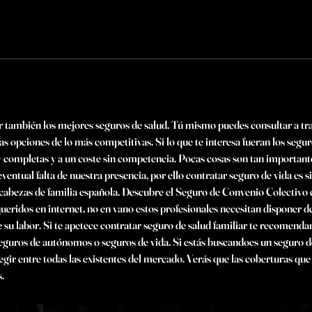
ar también los mejores seguros de salud. Tú mismo puedes consultar a tra
as opciones de lo más competitivas. Si lo que te interesa fueran los segur
completas y a un coste sin competencia. Pocas cosas son tan important
eventual falta de nuestra presencia, por ello contratar seguro de vida es
 cabezas de familia española. Descubre el Seguro de Convenio Colectivo
ridos en internet, no en vano estos profesionales necesitan disponer d
de su labor. Si te apetece contratar seguro de salud familiar te recomen
uros de autónomos o seguros de vida. Si estás buscandoes un seguro de s
gir entre todas las existentes del mercado. Verás que las coberturas que
.