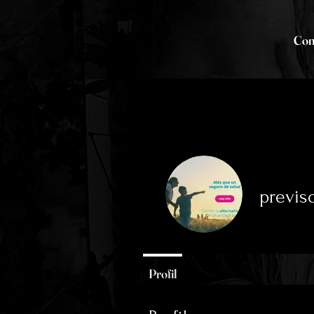
Co
previs
0
Abonné
Profil