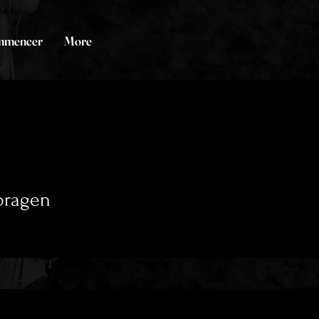
mmencer
More
oragen
0
Suivi