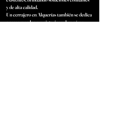
y de alta calidad.
Un cerrajero en Alquerías también se dedica 
a asesorar a los propietarios sobre cómo 
mejorar la seguridad de sus propiedades, 
proporcionando recomendaciones 
personalizadas que se ajustan a sus 
necesidades. Este enfoque integral refuerza 
la confianza en los cerrajeros Alquerías 
como profesionales confiables y dedicados a 
la protección de la comunidad.
En resumen, los cerrajeros en Alquerías son 
un recurso esencial para garantizar la 
seguridad y tranquilidad de esta localidad. 
Desde emergencias hasta proyectos de 
mejora en sistemas de seguridad, estos 
profesionales destacan por su habilidad 
técnica, su rapidez y su compromiso con la 
excelencia. La confianza que los habitantes 