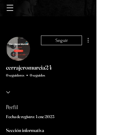
Más acciones
Seguir
cerrajeromurcia24
0 seguidores
0 seguidos
Perfil
Fecha de registro: 4 ene 2025
Sección informativa