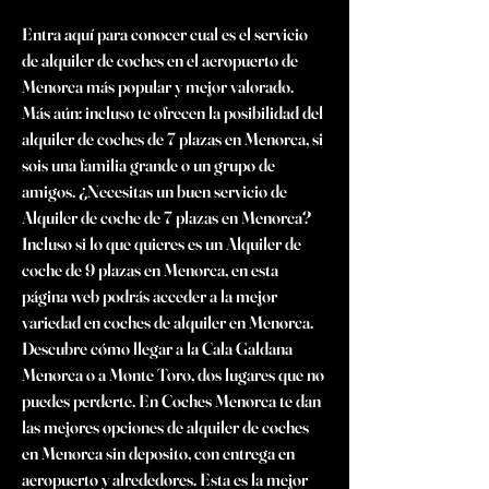
Entra aquí para conocer cual es el servicio 
de alquiler de coches en el aeropuerto de 
Menorca más popular y mejor valorado. 
Más aún: incluso te ofrecen la posibilidad del 
alquiler de coches de 7 plazas en Menorca, si 
sois una familia grande o un grupo de 
amigos. ¿Necesitas un buen servicio de 
Alquiler de coche de 7 plazas en Menorca? 
Incluso si lo que quieres es un Alquiler de 
coche de 9 plazas en Menorca, en esta 
página web podrás acceder a la mejor 
variedad en coches de alquiler en Menorca. 
Descubre cómo llegar a la Cala Galdana 
Menorca o a Monte Toro, dos lugares que no 
puedes perderte. En Coches Menorca te dan 
las mejores opciones de alquiler de coches 
en Menorca sin deposito, con entrega en 
aeropuerto y alrededores. Esta es la mejor 