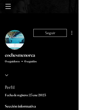
Más acciones
Seguir
cochesmenorca
0 seguidores
0 seguidos
Perfil
Fecha de registro: 23 ene 2025
Sección informativa