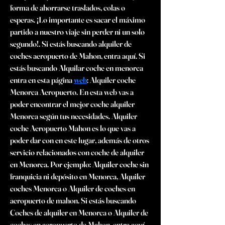
forma de ahorrarse traslados, colas o 
esperas. ¡Lo importante es sacar el máximo 
partido a nuestro viaje sin perder ni un solo 
segundo!. Si estás buscando alquiler de 
coches aeropuerto de Mahon, entra aquí. Si 
estás buscando Alquilar coche en menorca 
entra en esta página 
web
: Alquiler coche 
Menorca Aeropuerto. En esta web vas a 
poder encontrar el mejor coche alquiler 
Menorca según tus necesidades. Alquiler 
coche Aeropuerto Mahon es lo que vas a 
poder dar con en este lugar, además de otros 
servicio relacionados con coche de alquiler 
en Menorca. Por ejemplo: Alquiler coche sin 
franquicia ni depósito en Menorca, Alquiler 
coches Menorca o Alquiler de coches en 
aeropuerto de mahon. Si estás buscando 
Coches de alquiler en Menorca o Alquiler de 
coches en aeropuerto de Mahon, entra aquí 