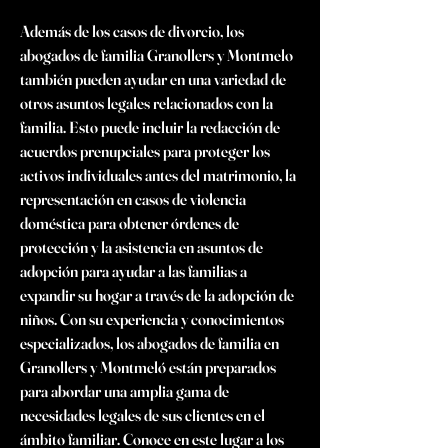
Además de los casos de divorcio, los 
abogados de familia Granollers y Montmelo 
también pueden ayudar en una variedad de 
otros asuntos legales relacionados con la 
familia. Esto puede incluir la redacción de 
acuerdos prenupciales para proteger los 
activos individuales antes del matrimonio, la 
representación en casos de violencia 
doméstica para obtener órdenes de 
protección y la asistencia en asuntos de 
adopción para ayudar a las familias a 
expandir su hogar a través de la adopción de 
niños. Con su experiencia y conocimientos 
especializados, los abogados de familia en 
Granollers y Montmeló están preparados 
para abordar una amplia gama de 
necesidades legales de sus clientes en el 
ámbito familiar. Conoce en este lugar a los 