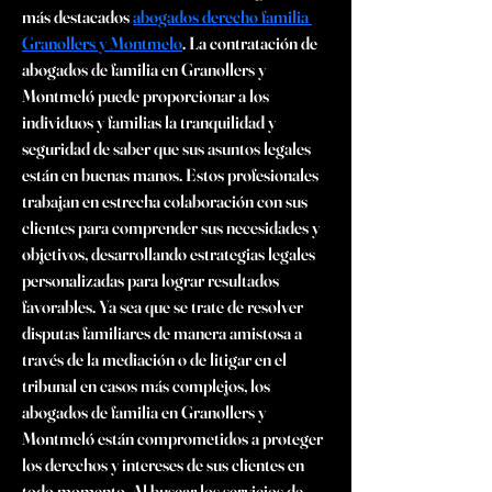
más destacados 
abogados derecho familia 
Granollers y Montmelo
. La contratación de 
abogados de familia en Granollers y 
Montmeló puede proporcionar a los 
individuos y familias la tranquilidad y 
seguridad de saber que sus asuntos legales 
están en buenas manos. Estos profesionales 
trabajan en estrecha colaboración con sus 
clientes para comprender sus necesidades y 
objetivos, desarrollando estrategias legales 
personalizadas para lograr resultados 
favorables. Ya sea que se trate de resolver 
disputas familiares de manera amistosa a 
través de la mediación o de litigar en el 
tribunal en casos más complejos, los 
abogados de familia en Granollers y 
Montmeló están comprometidos a proteger 
los derechos y intereses de sus clientes en 
todo momento. Al buscar los servicios de 