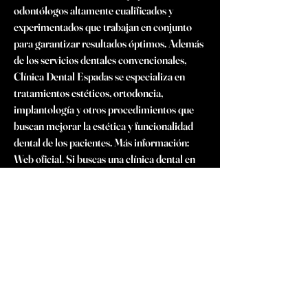
odontólogos altamente cualificados y 
experimentados que trabajan en conjunto 
para garantizar resultados óptimos. Además 
de los servicios dentales convencionales, 
Clínica Dental Espadas se especializa en 
tratamientos estéticos, ortodoncia, 
implantología y otros procedimientos que 
buscan mejorar la estética y funcionalidad 
dental de los pacientes. Más información: 
Web oficial. Si buscas una clínica dental en 
Cerdanyola del Vallès comprometida con la 
excelencia en la atención odontológica, 
Clínica Dental Espadas es una opción a 
considerar. Con un enfoque integral, 
atención personalizada y un equipo de 
profesionales dedicados, la clínica se 
posiciona como un referente en el cuidado 
dental en la comunidad. Para obtener una 
mayor información y agendar una cita, te 