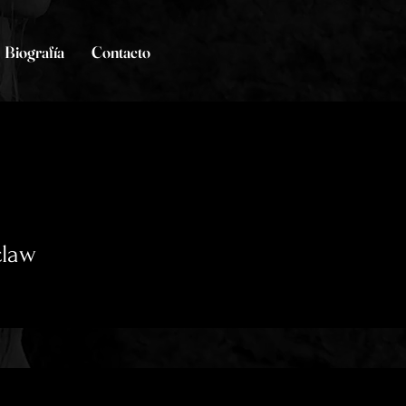
Biografía
Contacto
claw
s
0
seguidos