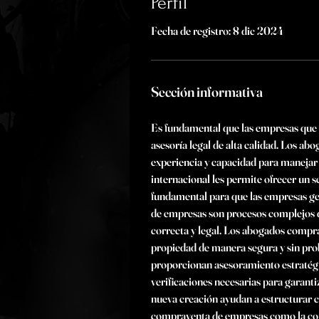
Perfil
Fecha de registro: 8 dic 2024
Sección informativa
Es fundamental que las empresas que 
asesoría legal de alta calidad. Los a
experiencia y capacidad para manejar 
internacional les permite ofrecer un se
fundamental para que las empresas ge
de empresas son procesos complejos qu
correcta y legal. Los abogados compra
propiedad de manera segura y sin prob
proporcionan asesoramiento estratégic
verificaciones necesarias para garant
nueva creación ayudan a estructurar co
compraventa de empresas como la const