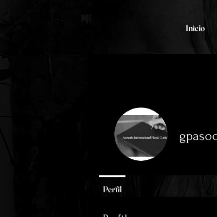
Inìcio
gpaso
0
seguidore
Perfil