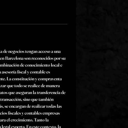
a de negocios tengan acceso a una 
 en Barcelona son reconocidos por su 
ombinación de conocimiento local e 
asesoría fiscal y contable es 
te. La constitución y compraventa 
zar que todo se realice de manera 
tos que aseguran la transferencia de 
 transacción, sino que también 
 se encargan de realizar todas las 
cios fiscales y contables empresas 
ara el crecimiento. Tanto la 
egal experta. En este contexto, la 