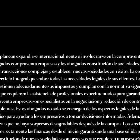
planean expandirse internacionalmente o involucrarse en la compravent
bogados compraventa empresas y los abogados constitución de sociedades
transacciones complejas y establecer nuevas sociedades con éxito. La c
rvicio integral que cubre todas las necesidades legales de sus clientes. La 
stionen adecuadamente sus impuestos y cumplan con la normativa vigen
e requieren la asistencia de profesionales experimentados para garanti
venta empresas son especialistas en la negociación y redacción de contra
lemas. Estos abogados no solo se encargan de los aspectos legales de la
o para ayudar a los empresarios a tomar decisiones informadas. Además,
izar que no haya sorpresas desagradables después de la compra. Los servi
rrectamente las finanzas desde el inicio, garantizando una base sólida p
itución de nuevas sociedades son procesos que requieren una asesoría l