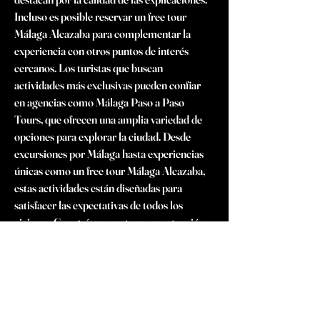
Incluso es posible reservar un free tour 
Málaga Alcazaba para complementar la 
experiencia con otros puntos de interés 
cercanos. Los turistas que buscan 
actividades más exclusivas pueden confiar 
en agencias como Málaga Paso a Paso 
Tours, que ofrecen una amplia variedad de 
opciones para explorar la ciudad. Desde 
excursiones por Málaga hasta experiencias 
únicas como un free tour Málaga Alcazaba, 
estas actividades están diseñadas para 
satisfacer las expectativas de todos los 
viajeros. Con guías expertos y una atención 
meticulosa a los detalles, Málaga Paso a 
Paso Tours se ha consolidado como un 
touroperador Málaga de referencia, 
conocido por su capacidad para organizar 
recorridos memorables que permiten a los 