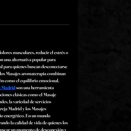
olores musculares, reducir el estrés o 
n una alternativa popular para 
al para quienes buscan desconectarse 
 los Masajes aromaterapia combinan 
ón como el equilibrio emocional. 
 Madrid
 son una herramienta 
ciones clásicas como el Masaje 
es, la variedad de servicios 
reja Madrid y los Masajes 
io energético. En un mundo 
ndo la calidad de vida de quienes los 
e buscar un momento de desconexión y 