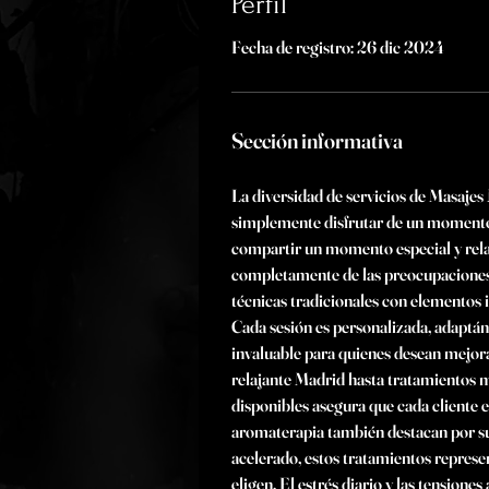
Perfil
Fecha de registro: 26 dic 2024
Sección informativa
La diversidad de servicios de Masajes 
simplemente disfrutar de un momento 
compartir un momento especial y relaj
completamente de las preocupaciones 
técnicas tradicionales con elementos 
Cada sesión es personalizada, adaptánd
invaluable para quienes desean mejora
relajante Madrid hasta tratamientos má
disponibles asegura que cada cliente 
aromaterapia también destacan por su
acelerado, estos tratamientos represen
eligen. El estrés diario y las tensio