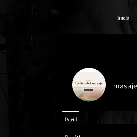
Inìcio
masaj
0
seguidore
Perfil