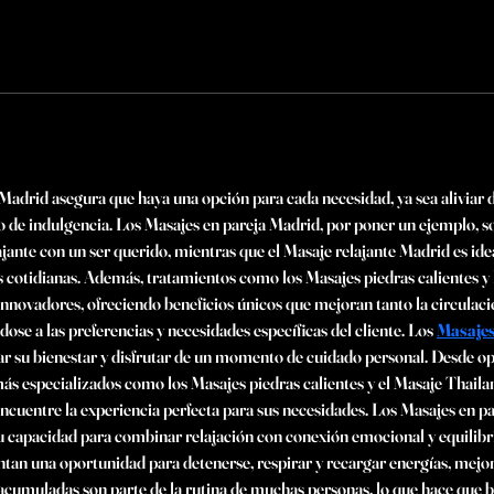
Madrid asegura que haya una opción para cada necesidad, ya sea aliviar d
de indulgencia. Los Masajes en pareja Madrid, por poner un ejemplo, so
ante con un ser querido, mientras que el Masaje relajante Madrid es ide
cotidianas. Además, tratamientos como los Masajes piedras calientes y
innovadores, ofreciendo beneficios únicos que mejoran tanto la circulaci
ose a las preferencias y necesidades específicas del cliente. Los 
Masajes
r su bienestar y disfrutar de un momento de cuidado personal. Desde op
s especializados como los Masajes piedras calientes y el Masaje Thailand
encuentre la experiencia perfecta para sus necesidades. Los Masajes en pa
 capacidad para combinar relajación con conexión emocional y equilibr
tan una oportunidad para detenerse, respirar y recargar energías, mejora
nes acumuladas son parte de la rutina de muchas personas, lo que hace qu