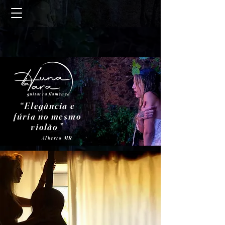
guitarra flamenca
“Elegância e
fúria no mesmo
violão
”
Alberto MR