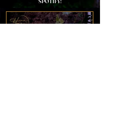
SPOTIFY!
© 2024 Luna La Hara - Guitarra
Flamenca