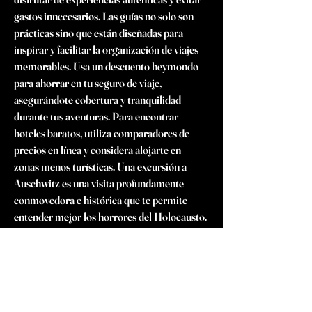
gastos innecesarios. Las guías no solo son 
prácticas sino que están diseñadas para 
inspirar y facilitar la organización de viajes 
memorables. Usa un descuento heymondo 
para ahorrar en tu seguro de viaje, 
asegurándote cobertura y tranquilidad 
durante tus aventuras. Para encontrar 
hoteles baratos, utiliza comparadores de 
precios en línea y considera alojarte en 
zonas menos turísticas. Una excursión a 
Auschwitz es una visita profundamente 
conmovedora e histórica que te permite 
entender mejor los horrores del Holocausto. 
Excursión a Volendam: este pintoresco 
pueblo de pescadores ofrece una visión 
encantadora de la vida tradicional 
holandesa, ideal para una escapada de un día 
desde Ámsterdam. Una ruta en coche por 