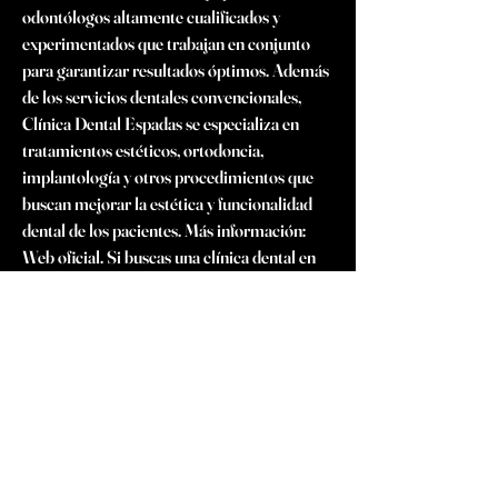
odontólogos altamente cualificados y 
experimentados que trabajan en conjunto 
para garantizar resultados óptimos. Además 
de los servicios dentales convencionales, 
Clínica Dental Espadas se especializa en 
tratamientos estéticos, ortodoncia, 
implantología y otros procedimientos que 
buscan mejorar la estética y funcionalidad 
dental de los pacientes. Más información: 
Web oficial. Si buscas una clínica dental en 
Cerdanyola del Vallès comprometida con la 
excelencia en la atención odontológica, 
Clínica Dental Espadas es una opción a 
considerar. Con un enfoque integral, 
atención personalizada y un equipo de 
profesionales dedicados, la clínica se 
posiciona como un referente en el cuidado 
dental en la comunidad. Para obtener una 
mayor información y agendar una cita, te 