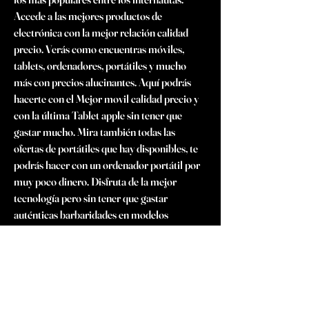
Accede a las mejores productos de 
electrónica con la mejor relación calidad 
precio. Verás como encuentras móviles, 
tablets, ordenadores, portátiles y mucho 
más con precios alucinantes. Aquí podrás 
hacerte con el Mejor movil calidad precio y 
con la última Tablet apple sin tener que 
gastar mucho. Mira también todas las 
ofertas de portátiles que hay disponibles, te 
podrás hacer con un ordenador portátil por 
muy poco dinero. Disfruta de la mejor 
tecnología pero sin tener que gastar 
auténticas barbaridades en modelos 
carísimos. Aquí tienes una tienda de 
productos electrónicos que se preocupa por 
ti y por tu ahorro. En esta tienda online 
tienes muchos moviles iphone a gran precio. 
Un ejemplo: esta ofertas iphone 13 son las 