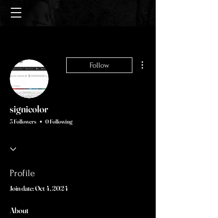
More actions
Follow
signicolor
3 Followers
0 Following
Profile
Join date: Oct 4, 2024
About