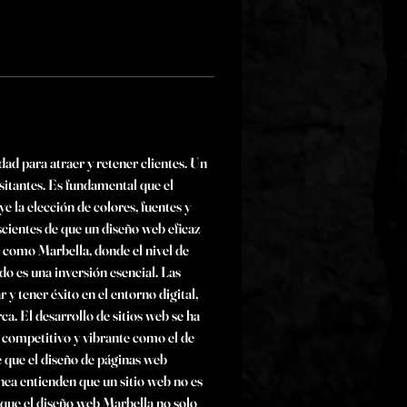
ad para atraer y retener clientes. Un 
isitantes. Es fundamental que el 
la elección de colores, fuentes y 
scientes de que un diseño web eficaz 
ar como Marbella, donde el nivel de 
do es una inversión esencial. Las 
y tener éxito en el entorno digital, 
. El desarrollo de sitios web se ha 
competitivo y vibrante como el de 
 que el diseño de páginas web 
nea entienden que un sitio web no es 
 que el diseño web Marbella no solo 