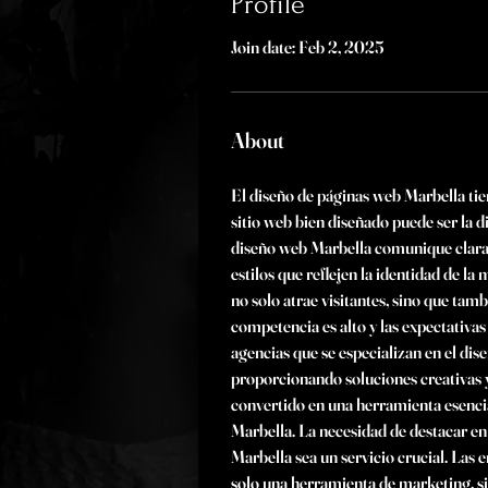
Profile
Join date: Feb 2, 2025
About
El diseño de páginas web Marbella tien
sitio web bien diseñado puede ser la di
diseño web Marbella comunique clarame
estilos que reflejen la identidad de l
no solo atrae visitantes, sino que tamb
competencia es alto y las expectativas
agencias que se especializan en el dis
proporcionando soluciones creativas y
convertido en una herramienta esenci
Marbella. La necesidad de destacar en
Marbella sea un servicio crucial. Las 
solo una herramienta de marketing, si