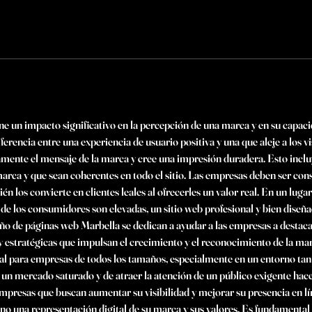
e un impacto significativo en la percepción de una marca y en su capacid
ferencia entre una experiencia de usuario positiva y una que aleje a los v
nte el mensaje de la marca y cree una impresión duradera. Esto incluye 
a marca y que sean coherentes en todo el sitio. Las empresas deben ser con
ién los convierte en clientes leales al ofrecerles un valor real. En un lug
 de los consumidores son elevadas, un sitio web profesional y bien diseña
eño de páginas web Marbella se dedican a ayudar a las empresas a destacar 
 estratégicas que impulsan el crecimiento y el reconocimiento de la marca
al para empresas de todos los tamaños, especialmente en un entorno tan 
 un mercado saturado y de atraer la atención de un público exigente hace
empresas que buscan aumentar su visibilidad y mejorar su presencia en lí
no una representación digital de su marca y sus valores. Es fundamental