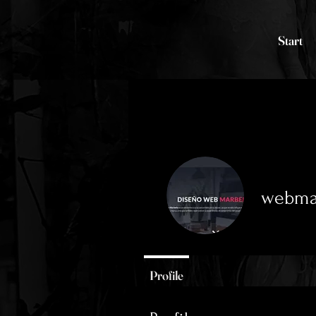
Start
webma
0
Followers
Profile