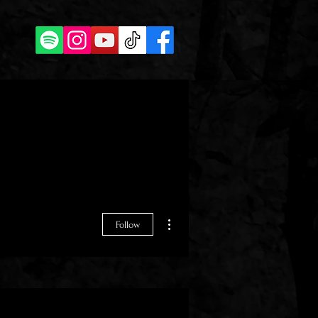
More actions
Follow