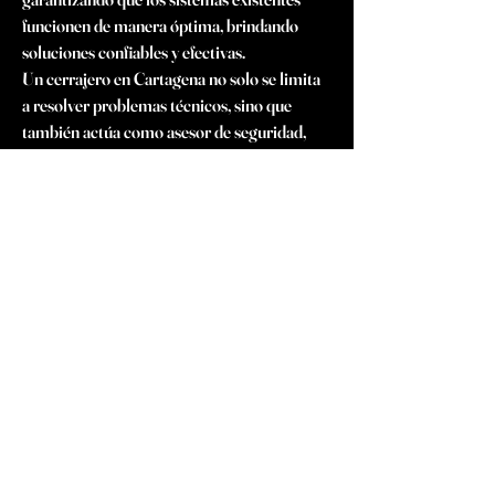
funcionen de manera óptima, brindando 
soluciones confiables y efectivas.
Un cerrajero en Cartagena no solo se limita 
a resolver problemas técnicos, sino que 
también actúa como asesor de seguridad, 
ayudando a los propietarios a implementar 
medidas personalizadas que fortalezcan la 
protección de sus bienes. Este enfoque 
integral asegura que cada cliente reciba un 
servicio adaptado a sus necesidades 
específicas, reforzando la confianza en los 
cerrajeros Cartagena como profesionales 
confiables y dedicados.
En definitiva, los cerrajeros en Cartagena 
son un recurso indispensable para 
garantizar la seguridad de esta histórica 
ciudad. Desde emergencias hasta proyectos 
de mejora en seguridad, estos profesionales 