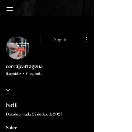
Mais ações
Seguir
cerrajcartagena
0 seguidor
0 seguindo
Perfil
Data de entrada: 27 de dez. de 2024
Sobre