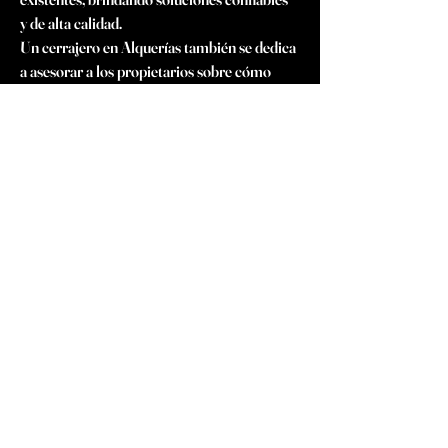
y de alta calidad.
Un cerrajero en Alquerías también se dedica 
a asesorar a los propietarios sobre cómo 
mejorar la seguridad de sus propiedades, 
proporcionando recomendaciones 
personalizadas que se ajustan a sus 
necesidades. Este enfoque integral refuerza 
la confianza en los cerrajeros Alquerías 
como profesionales confiables y dedicados a 
la protección de la comunidad.
En resumen, los cerrajeros en Alquerías son 
un recurso esencial para garantizar la 
seguridad y tranquilidad de esta localidad. 
Desde emergencias hasta proyectos de 
mejora en sistemas de seguridad, estos 
profesionales destacan por su habilidad 
técnica, su rapidez y su compromiso con la 
excelencia. La confianza que los habitantes 