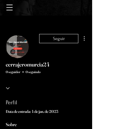
Mais ações
Seguir
cerrajeromurcia24
0 seguidor
0 seguindo
Perfil
Data de entrada: 4 de jan. de 2025
Sobre