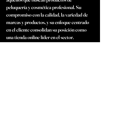
peluquería y cosmética profesional. Su 
compromiso con la calidad, la variedad de 
marcas y productos, y su enfoque centrado 
en el cliente consolidan su posición como 
una tienda online líder en el sector. 
Cosmética Líder se destaca como una tienda 
online especializada en suministros de 
peluquería y productos de cosmética 
profesional. Con un enfoque dedicado a 
brindar acceso a las mejores marcas y 
productos del mercado, la tienda se ha 
convertido en un referente para 
profesionales del sector y entusiastas que 
buscan calidad y variedad. Ala hora de 
comprar cosmética online
, has de ponerte 
en manos expertas. El catálogo de 
Cosmética Líder abarca una amplia gama de 
productos que van desde productos para el 