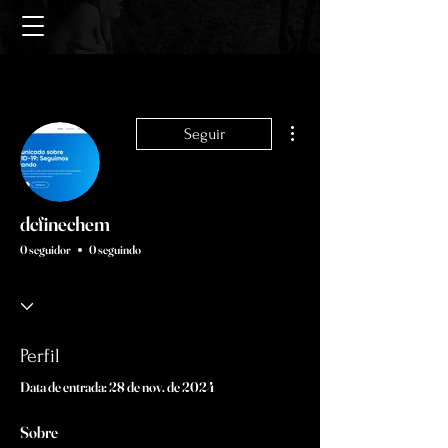
Mais ações
Seguir
dcfinechem
0 seguidor
0 seguindo
Perfil
Data de entrada: 28 de nov. de 2024
Sobre