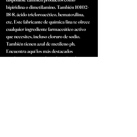
bipiridina o dimetilamino. También 10102-
18-8, ácido tricloroacético, hematoxilina, 
etc. Este fabricante de química fina te ofrece 
cualquier ingrediente farmaceútico activo 
que necesites, incluso cloruro de sodio. 
También tienen azul de metileno ph. 
Encuentra aquí los más destacados 
productos quimicos barcelona. Puedes 
solicitar una mayor información o plantear 
cualquier duda o pregunta que tengas a 
través de esta página web. Verás cómo el 
asesoramiento que te dan es de primer nivel. 
No en vano se trata de una de las empresas 
dentro de este sector con un mejor servicio 
de asesoramiento, lo cual es sin ningún 
género de dudas toda una garantía. En esta 
web tienes a tu entera disposición toda la 
información posible sobre muchos 