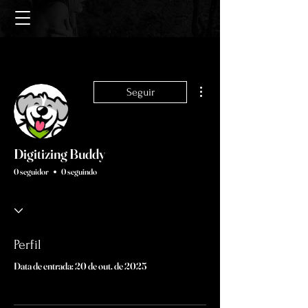
Mais ações
Seguir
Digitizing Buddy
0 seguidor
0 seguindo
Perfil
Data de entrada: 20 de out. de 2025