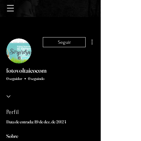
Mais ações
Seguir
fotovoltaicocom
0 seguidor
0 seguindo
Perfil
Data de entrada: 19 de dez. de 2024
Sobre