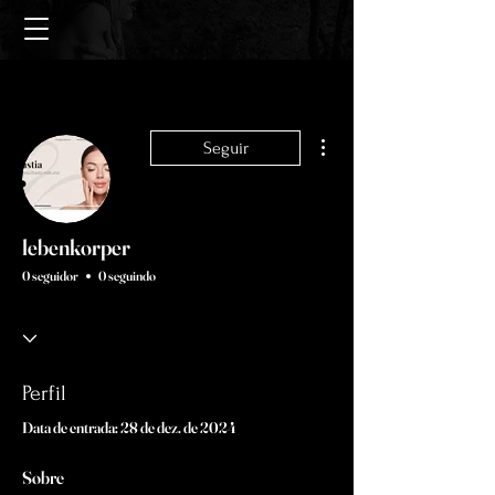
Mais ações
Seguir
lebenkorper
0 seguidor
0 seguindo
Perfil
Data de entrada: 28 de dez. de 2024
Sobre