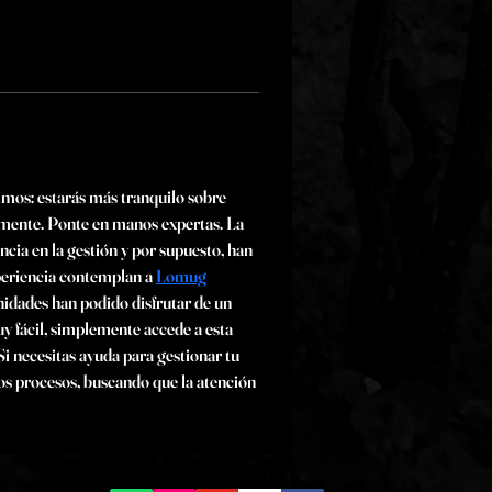
imos: estarás más tranquilo sobre 
damente. Ponte en manos expertas. La 
cia en la gestión y por supuesto, han 
periencia contemplan a 
Lomug
idades han podido disfrutar de un 
y fácil, simplemente accede a esta 
i necesitas ayuda para gestionar tu 
os procesos, buscando que la atención 