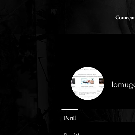
Começa
lomug
0
seguidor
Perfil