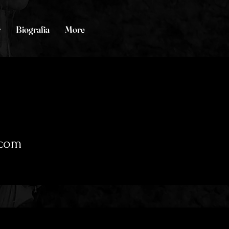
r
Biografia
More
com
0
seguindo