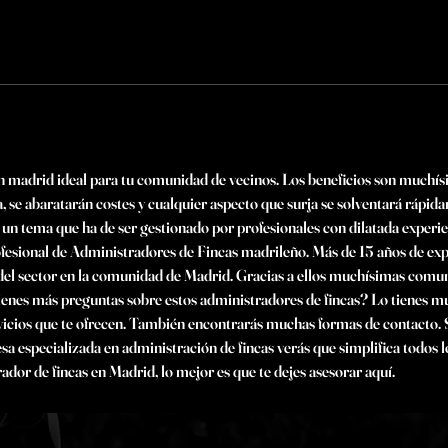
en madrid ideal para tu comunidad de vecinos. Los beneficios son muchís
ía, se abaratarán costes y cualquier aspecto que surja se solventará rápi
un tema que ha de ser gestionado por profesionales con dilatada experien
ofesional de Administradores de Fincas madrileño. Más de 15 años de ex
 del sector en la comunidad de Madrid. Gracias a ellos muchísimas comun
ienes más preguntas sobre estos administradores de fincas? Lo tienes mu
rvicios que te ofrecen. También encontrarás muchas formas de contacto. S
especializada en administración de fincas verás que simplifica todos l
ador de fincas en Madrid, lo mejor es que te dejes asesorar aquí. 