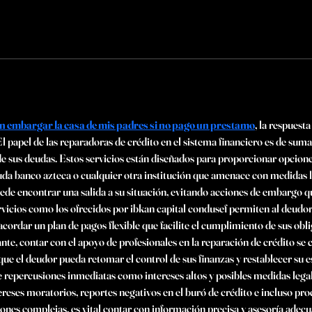
 embargar la casa de mis padres si no pago un prestamo
, la respuest
l papel de las reparadoras de crédito en el sistema financiero es de sum
de sus deudas. Estos servicios están diseñados para proporcionar opciones
uda banco azteca o cualquier otra institución que amenace con medidas le
uede encontrar una salida a su situación, evitando acciones de embargo q
vicios como los ofrecidos por ibkan capital condusef permiten al deudor
cordar un plan de pagos flexible que facilite el cumplimiento de sus obl
ante, contar con el apoyo de profesionales en la reparación de crédito se 
 que el deudor pueda retomar el control de sus finanzas y restablecer su 
 repercusiones inmediatas como intereses altos y posibles medidas legale
ereses moratorios, reportes negativos en el buró de crédito e incluso pro
ones complejas, es vital contar con información precisa y asesoría adec