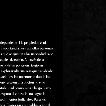
a depende de si la propiedad está 
a importancia para aquellas personas 
 que se ajusten a las necesidades de 
gales de cobro. A través de la 
ue podrían poner en riesgo su 
 explorar alternativas que van desde 
igaciones. En un entorno donde las 
convierte en una opción no solo 
estabilidad económica a largo plazo. 
s para el cobro. El no pagar la 
cedimientos judiciales. Para los 
uada. Empresas como ibkan capital 