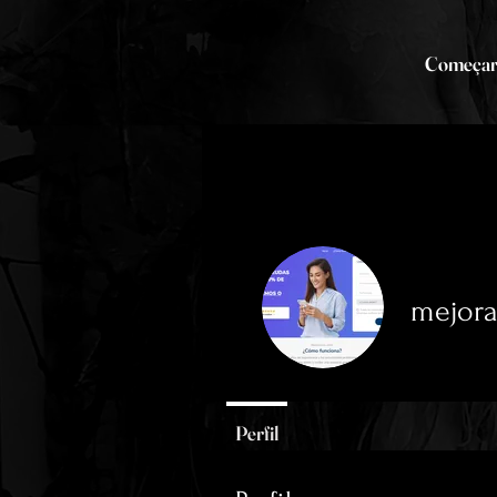
Começa
mejor
0
seguidor
Perfil