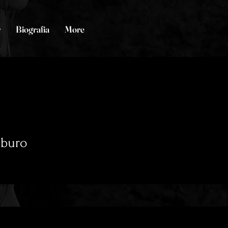
r
Biografia
More
aburo
0
seguindo