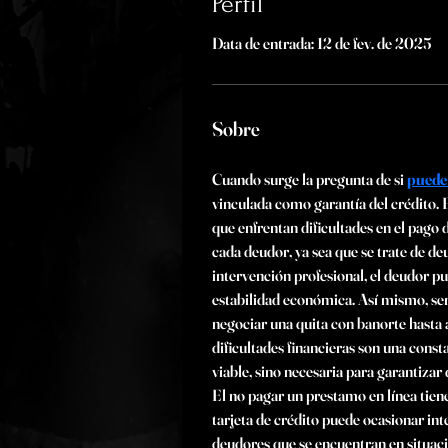
Perfil
Data de entrada: 12 de fev. de 2025
Sobre
Cuando surge la pregunta de si 
pueden
vinculada como garantía del crédito. E
que enfrentan dificultades en el pago 
cada deudor, ya sea que se trate de de
intervención profesional, el deudor p
estabilidad económica. Así mismo, ser
negociar una quita con banorte hasta a
dificultades financieras son una const
viable, sino necesaria para garantizar
El no pagar un prestamo en línea tiene
tarjeta de crédito puede ocasionar int
deudores que se encuentran en situaci