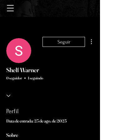
Mais ações
Seguir
Shelf Warner
0 seguidor
1 seguindo
Perfil
Data de entrada: 23 de ago. de 2025
Sobre